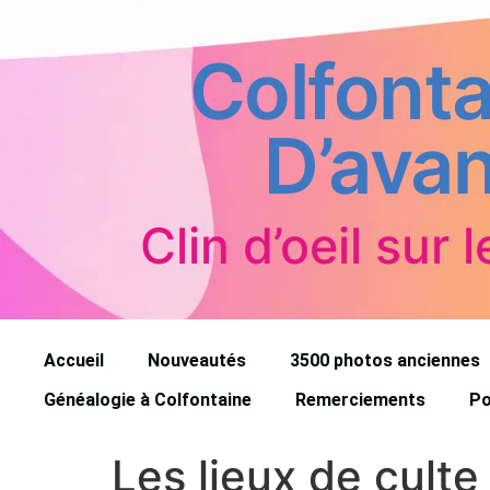
Colfonta
D’avan
Clin d’oeil sur l
Accueil
Nouveautés
3500 photos anciennes
Généalogie à Colfontaine
Remerciements
Po
Les lieux de cult