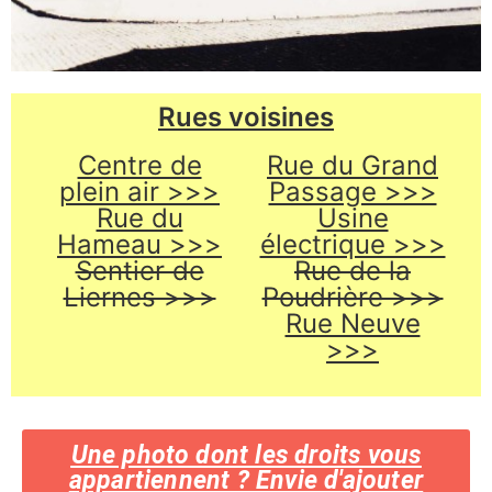
Rues voisines
Centre de
Rue du Grand
plein air >>>
Passage >>>
Rue du
Usine
Hameau >>>
électrique >>>
Sentier de
Rue de la
Liernes >>>
Poudrière >>>
Rue Neuve
>>>
Une photo dont les droits vous
appartiennent ? Envie d'ajouter