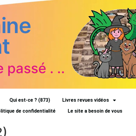
ine
t
e passé . ..
Qui est-ce ? (873)
Livres revues vidéos
litique de confidentialité
Le site a besoin de vous
2)