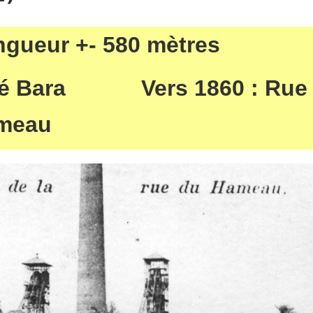
gueur +- 580 mètres
é Bara
Vers 1860 : Ru
ameau