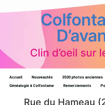
Colfonta
D’avan
Clin d’oeil sur l
Accueil
Nouveautés
3500 photos anciennes
Généalogie à Colfontaine
Remerciements
Po
Rue du Hameau (