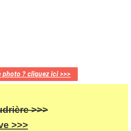
 photo ? cliquez ici >>>
udrière >>>
ve >>>