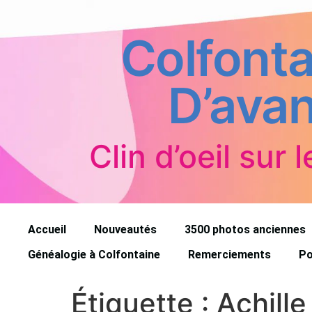
Colfonta
D’avan
Clin d’oeil sur l
Accueil
Nouveautés
3500 photos anciennes
Généalogie à Colfontaine
Remerciements
Po
Étiquette :
Achille