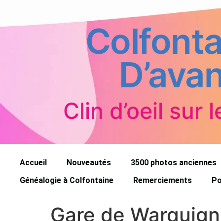
Colfonta
D’avan
Clin d’oeil sur l
Accueil
Nouveautés
3500 photos anciennes
Généalogie à Colfontaine
Remerciements
Po
Gare de Warquigni