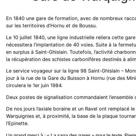
En 1840 une gare de formation, avec de nombreux racco
sur les territoires d’Hornu et de Boussu.
Le 10 juillet 1840, une ligne industrielle reliera cette ga
nécessitera l’implantation de 40 voies. Suite à la ferme
en surplus à Saint-Ghislain. Toutefois, l’activité charbon
la récupération des schistes carbonifères destinés à alim
Le service voyageur sur la ligne 98 Saint-Ghislain – Mon
jour à la rue de la Gare du Buisson à Hornu (rue des Mini
circulera le 1er juin 1984.
Deux postes de signalisation commandaient l’ensemble de
De nos jours l’axiale boraine et un Ravel ont remplacé le
Warquignies et, à proximité, la base de la plaque tourna
l’Epinette.
Un grand merci à : « La saga des gares » pour le texte, Pierr