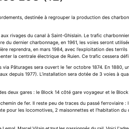
rdements, destinée à regrouper la production des charbonn
re aux rivages du canal à Saint-Ghislain. Le trafic charbonnie
ture du dernier charbonnage, en 1961, les voies seront utili
nière reprendra, en mars 1984, avec l’exploitation des terril
enter la centrale électrique de Ruien. Ce trafic cessera déf
s via Pâturages sera ouvert le 1er octobre 1874. En 1880, un
aux depuis 1977). L’installation sera dotée de 3 voies à qua
s deux gares : le Block 14 côté gare voyageur et le Block 
 chemin de fer. Il reste peu de traces du passé ferroviaire :
nte pour les locomotives, 2 maisonnettes et l’habitation du 
e Lemal, Marcel Vilain et tout les passionnés du rail. Voici l’ad