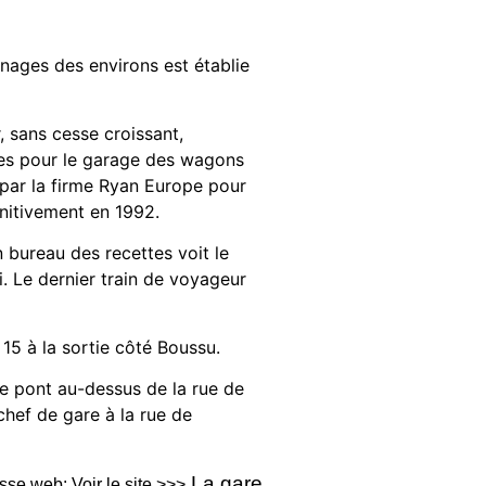
ages des environs est établie
r, sans cesse croissant,
sées pour le garage des wagons
s par la firme Ryan Europe pour
initivement en 1992.
 bureau des recettes voit le
i. Le dernier train de voyageur
15 à la sortie côté Boussu.
 le pont au-dessus de la rue de
chef de gare à la rue de
La gare
resse web:
Voir le site >>>