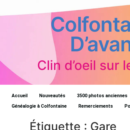
Colfonta
D’avan
Clin d’oeil sur l
Accueil
Nouveautés
3500 photos anciennes
Généalogie à Colfontaine
Remerciements
Po
Étiquette :
Gare