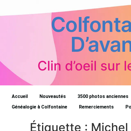
Colfonta
D’avan
Clin d’oeil sur l
Accueil
Nouveautés
3500 photos anciennes
Généalogie à Colfontaine
Remerciements
Po
Étiquette :
Michel