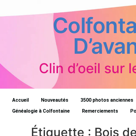
Colfonta
D’avan
Clin d’oeil sur l
Accueil
Nouveautés
3500 photos anciennes
Généalogie à Colfontaine
Remerciements
Po
Étiquette :
Bois d