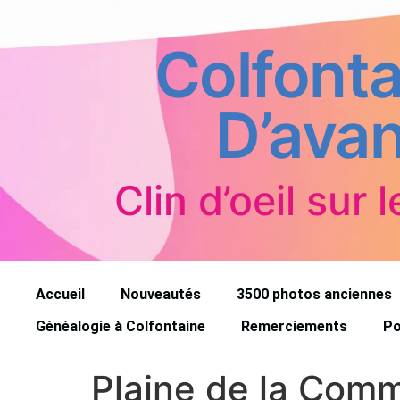
Colfonta
D’avan
Clin d’oeil sur l
Accueil
Nouveautés
3500 photos anciennes
Généalogie à Colfontaine
Remerciements
Po
Plaine de la Com