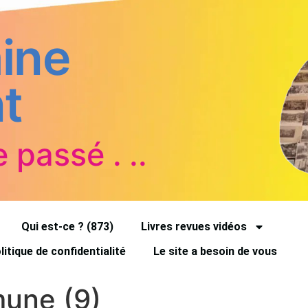
ine
t
e passé . ..
Qui est-ce ? (873)
Livres revues vidéos
litique de confidentialité
Le site a besoin de vous
mune (9)