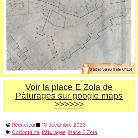
Voir la place E Zola de
Pâturages sur google maps
>>>>>>
Rédacteur
10 décembre 2023
Colfontaine
,
Pâturages
,
Place E Zola