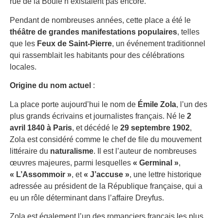
rue de la Boule n’existaient pas encore.
Pendant de nombreuses années, cette place a été le
théâtre de grandes manifestations populaires
, telles
que les
Feux de Saint-Pierre
, un événement traditionnel
qui rassemblait les habitants pour des célébrations
locales.
Origine du nom actuel
:
La place porte aujourd’hui le nom de
Émile Zola
, l’un des
plus grands écrivains et journalistes français. Né le
2
avril 1840 à Paris
, et décédé le
29 septembre 1902
,
Zola est considéré comme le chef de file du mouvement
littéraire du
naturalisme
. Il est l’auteur de nombreuses
œuvres majeures, parmi lesquelles
« Germinal »
,
« L’Assommoir »
, et
« J’accuse »
, une lettre historique
adressée au président de la République française, qui a
eu un rôle déterminant dans l’affaire Dreyfus.
Zola est également l’un des romanciers français les plus