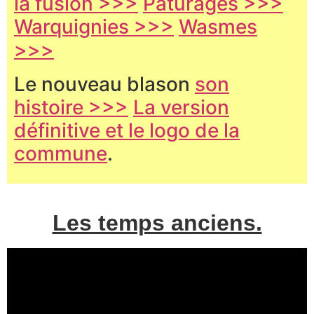
la fusion >>>
Pâturages >>>
Warquignies >>>
Wasmes
>>>
Le nouveau blason
son
histoire >>>
La version
définitive et le logo de la
commune
.
Les temps anciens.