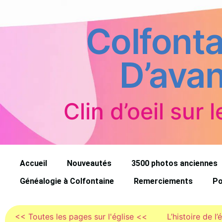
Colfonta
D’avan
Clin d’oeil sur l
Accueil
Nouveautés
3500 photos anciennes
Généalogie à Colfontaine
Remerciements
Po
<< Toutes les pages sur l'église <<
L’histoire de l’