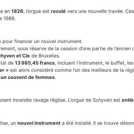
se en
1826
, l’orgue est
reculé
vers une nouvelle travée. Ces 
de 1986.
n pour financer un nouvel instrument.
ment, sous réserve de la cession d’une partie de l’ancien c
chyven et Cie
de Bruxelles.
otal de
13 985,45 francs
, incluant l’instrument, le buffet, l
er »
est alors considéré comme l’un des meilleurs de la rég
 un couvent de femmes
.
iolent incendie ravage l’église. L’orgue de Schyven est
entiè
glise, un
nouvel instrument
a été installé. Il se trouve déso