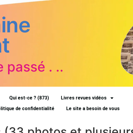
ine
t
e passé . ..
Qui est-ce ? (873)
Livres revues vidéos
litique de confidentialité
Le site a besoin de vous
33 photos et plusieur