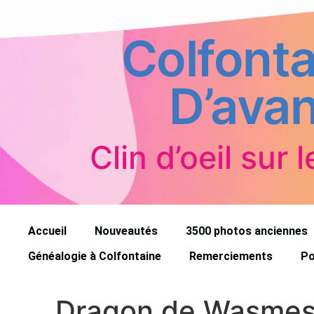
Colfonta
D’avan
Clin d’oeil sur l
Accueil
Nouveautés
3500 photos anciennes
Généalogie à Colfontaine
Remerciements
Po
Dragon de Wasmes (