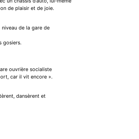
vec un châssis d’auto, lui-même
 de plaisir et de joie.
à niveau de la gare de
s gosiers.
are ouvrière socialiste
, car il vit encore ».
tèrent, dansèrent et