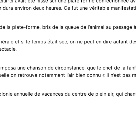
elui-ci avait été hissé sur une plate forme confectionnée a
ura environ deux heures. Ce fut une véritable manifestation
 de la plate-forme, bris de la queue de l’animal au passage 
nérale et si le temps était sec, on ne peut en dire autant de
ectacle.
composa une chanson de circonstance, que le chef de la fanf
on retrouve notamment l’air bien connu « il n’est pas mort
colonie annuelle de vacances du centre de plein air, qui chan