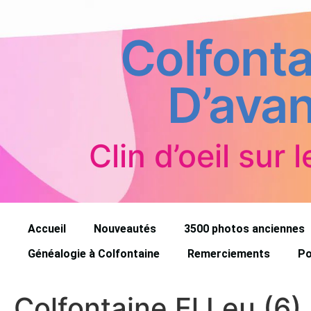
Colfonta
D’avan
Clin d’oeil sur l
Accueil
Nouveautés
3500 photos anciennes
Généalogie à Colfontaine
Remerciements
Po
Colfontaine El Leu (6)