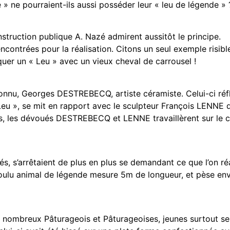
» ne pourraient-ils aussi posséder leur « leu de légende » 
struction publique A. Nazé admirent aussitôt le principe.
rencontrées pour la réalisation. Citons un seul exemple risibl
er un « Leu » avec un vieux cheval de carrousel !
onnu, Georges DESTREBECQ, artiste céramiste. Celui-ci réflé
Leu », se mit en rapport avec le sculpteur François LENNE de
s, les dévoués DESTREBECQ et LENNE travaillèrent sur le ch
s, s’arrêtaient de plus en plus se demandant ce que l’on réa
 voulu animal de légende mesure 5m de longueur, et pèse en
de nombreux Pâturageois et Pâturageoises, jeunes surtout se