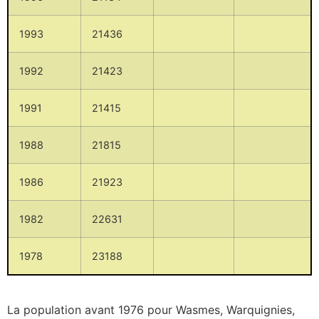
1993
21436
1992
21423
1991
21415
1988
21815
1986
21923
1982
22631
1978
23188
La population avant 1976 pour Wasmes, Warquignies,