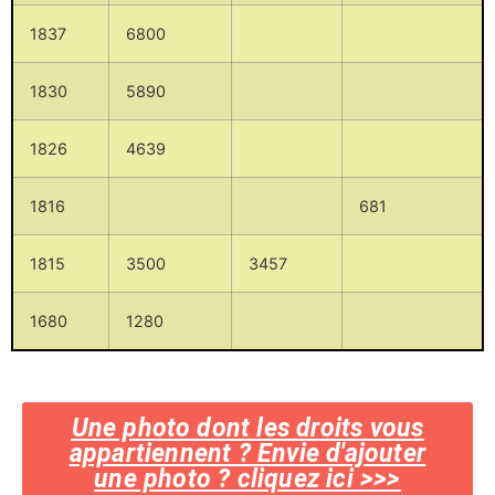
1837
6800
1830
5890
1826
4639
1816
681
1815
3500
3457
1680
1280
Une photo dont les droits vous
appartiennent ? Envie d'ajouter
une photo ? cliquez ici >>>