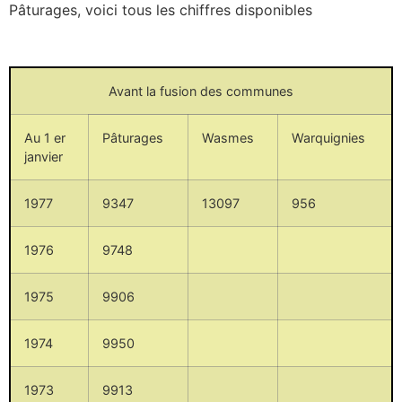
Pâturages, voici tous les chiffres disponibles
Avant la fusion des communes
Au 1 er
Pâturages
Wasmes
Warquignies
janvier
1977
9347
13097
956
1976
9748
1975
9906
1974
9950
1973
9913