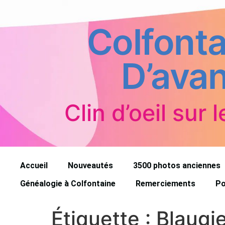
Colfonta
D’avan
Clin d’oeil sur l
Accueil
Nouveautés
3500 photos anciennes
Généalogie à Colfontaine
Remerciements
Po
Étiquette :
Blaugi