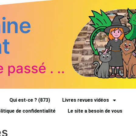
ine
t
e passé . ..
Qui est-ce ? (873)
Livres revues vidéos
litique de confidentialité
Le site a besoin de vous
es