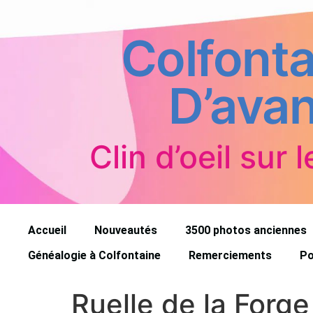
Colfonta
D’avan
Clin d’oeil sur l
Accueil
Nouveautés
3500 photos anciennes
Généalogie à Colfontaine
Remerciements
Po
Ruelle de la Forge