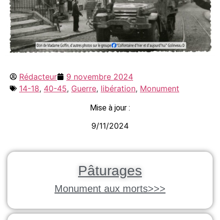
Rédacteur
9 novembre 2024
14-18
,
40-45
,
Guerre
,
libération
,
Monument
Mise à jour :
9/11/2024
Pâturages
Monument aux morts>>>