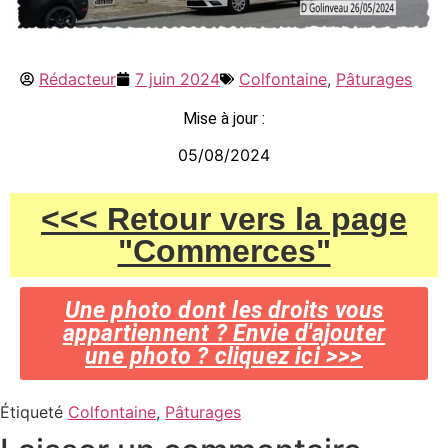
Rédacteur
7 juin 2024
Colfontaine
,
Pâturages
Mise à jour :
05/08/2024
<<< Retour vers la page
"Commerces"
Une photo dont les droits vous
appartiennent ? Envie d'ajouter
une photo ? cliquez ici >>>
Étiqueté
Colfontaine
,
Pâturages