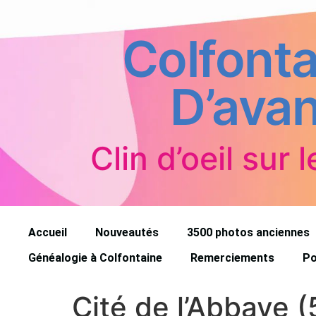
Colfonta
D’avan
Clin d’oeil sur l
Accueil
Nouveautés
3500 photos anciennes
Généalogie à Colfontaine
Remerciements
Po
Cité de l’Abbaye (