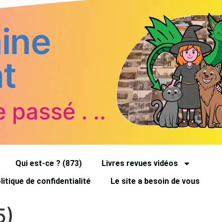
ine
t
e passé . ..
Qui est-ce ? (873)
Livres revues vidéos
litique de confidentialité
Le site a besoin de vous
5)