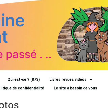
ine
t
e passé . ..
Qui est-ce ? (873)
Livres revues vidéos
litique de confidentialité
Le site a besoin de vous
otos