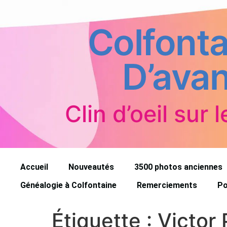
Colfonta
D’avan
Clin d’oeil sur l
Accueil
Nouveautés
3500 photos anciennes
Généalogie à Colfontaine
Remerciements
Po
Étiquette :
Victor