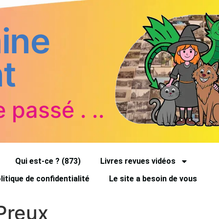
ine
t
e passé . ..
Qui est-ce ? (873)
Livres revues vidéos
litique de confidentialité
Le site a besoin de vous
 Preux