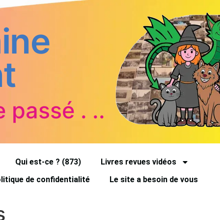
ine
t
e passé . ..
Qui est-ce ? (873)
Livres revues vidéos
litique de confidentialité
Le site a besoin de vous
s