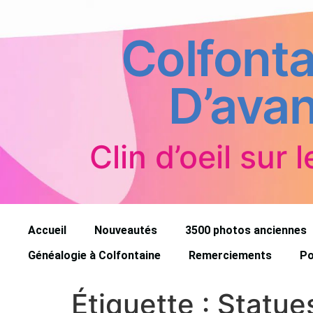
Colfonta
D’avan
Clin d’oeil sur l
Accueil
Nouveautés
3500 photos anciennes
Généalogie à Colfontaine
Remerciements
Po
Étiquette :
Statue