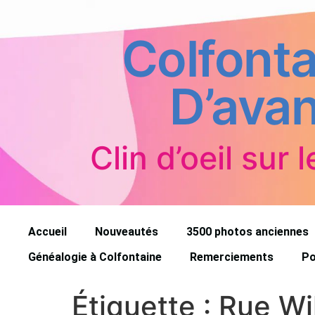
Colfonta
D’avan
Clin d’oeil sur l
Accueil
Nouveautés
3500 photos anciennes
Généalogie à Colfontaine
Remerciements
Po
Étiquette :
Rue Wi