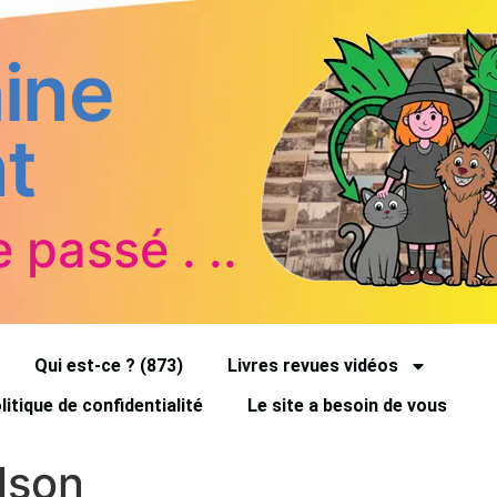
ine
t
e passé . ..
Qui est-ce ? (873)
Livres revues vidéos
litique de confidentialité
Le site a besoin de vous
lson