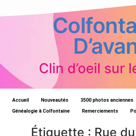
Colfonta
D’avan
Clin d’oeil sur l
Accueil
Nouveautés
3500 photos anciennes
Généalogie à Colfontaine
Remerciements
Po
Étiquette :
Rue du