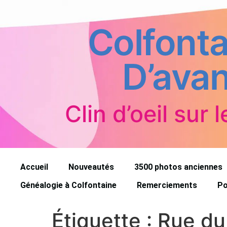
Colfonta
D’avan
Clin d’oeil sur l
Accueil
Nouveautés
3500 photos anciennes
Généalogie à Colfontaine
Remerciements
Po
Étiquette :
Rue d