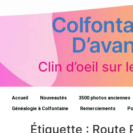
Colfonta
D’avan
Clin d’oeil sur l
Accueil
Nouveautés
3500 photos anciennes
Généalogie à Colfontaine
Remerciements
Po
Étiquette :
Route 