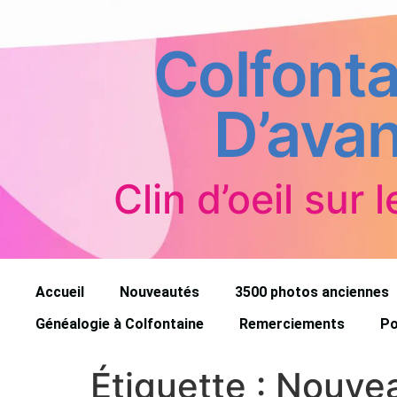
Colfonta
D’avan
Clin d’oeil sur l
Accueil
Nouveautés
3500 photos anciennes
Généalogie à Colfontaine
Remerciements
Po
Étiquette :
Nouve