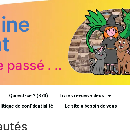
ine
t
e passé . ..
Qui est-ce ? (873)
Livres revues vidéos
litique de confidentialité
Le site a besoin de vous
autés