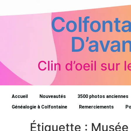
Colfonta
D’avan
Clin d’oeil sur l
Accueil
Nouveautés
3500 photos anciennes
Généalogie à Colfontaine
Remerciements
Po
Étiquette :
Musée