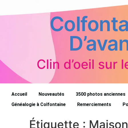
Colfonta
D’avan
Clin d’oeil sur l
Accueil
Nouveautés
3500 photos anciennes
Généalogie à Colfontaine
Remerciements
Po
Étiquette :
Maison