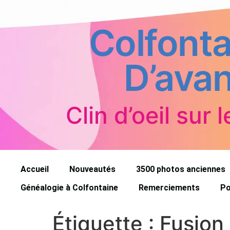
Colfonta
D’avan
Clin d’oeil sur l
Accueil
Nouveautés
3500 photos anciennes
Généalogie à Colfontaine
Remerciements
Po
Étiquette :
Fusion