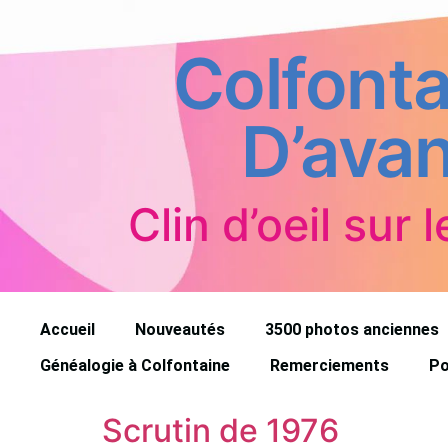
Colfonta
D’avan
Clin d’oeil sur l
Accueil
Nouveautés
3500 photos anciennes
Généalogie à Colfontaine
Remerciements
Po
Scrutin de 1976