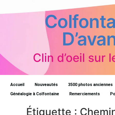
Colfonta
D’avan
Clin d’oeil sur l
Accueil
Nouveautés
3500 photos anciennes
Généalogie à Colfontaine
Remerciements
Po
Étiquette :
Chemin 